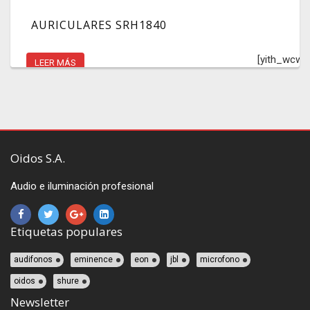
AURICULARES SRH1840
[yith_wcwl
LEER MÁS
Oidos S.A.
Audio e iluminación profesional
Etiquetas populares
audifonos
eminence
eon
jbl
microfono
oidos
shure
Newsletter