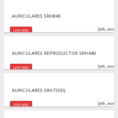
AURICULARES SRH840
[yith_wcwl
LEER MÁS
AURICULARES REPRODUCTOR SRH440
[yith_wcwl
LEER MÁS
AURICULARES SRH750DJ
[yith_wcwl
LEER MÁS