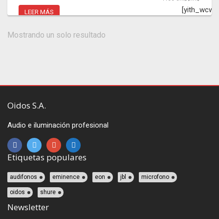
[yith_wcwl
LEER MÁS
Mostrando un solo resultado
Oidos S.A.
Audio e iluminación profesional
Etiquetas populares
audifonos
eminence
eon
jbl
microfono
oidos
shure
Newsletter