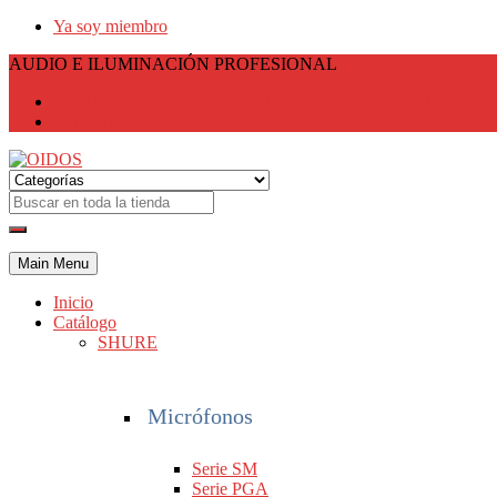
Ya soy miembro
AUDIO E ILUMINACIÓN PROFESIONAL
HORARIOS: Lun. a Vie. 9 a 18:30 hs. | Sab. 9:30 a 13:30 hs.
CONTACTO
Main Menu
Inicio
Catálogo
SHURE
Micrófonos
Serie SM
Serie PGA