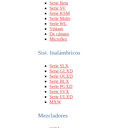
Serie Beta
Serie SV
Serie KSM
Serie Motiv
Serie WL
Vintage
De cámara
Microflex
Sist. Inalámbricos
Serie SLX
Serie GLXD
Serie QLXD
Serie BLX
Serie PGXD
Serie SVX
Serie ULXD
MXW
Mezcladores