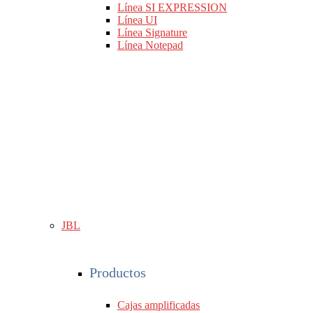
Línea SI EXPRESSION
Línea UI
Línea Signature
Línea Notepad
JBL
Productos
Cajas amplificadas