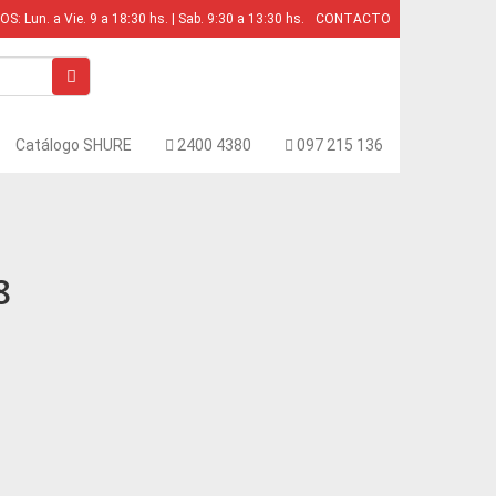
: Lun. a Vie. 9 a 18:30 hs. | Sab. 9:30 a 13:30 hs.
CONTACTO
Catálogo SHURE
2400 4380
097 215 136
8