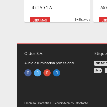
BETA 91 A
A5
[yith_wcwl_add_to_
LEER MÁS
LE
Oidos S.A.
Etique
Audio e iluminación profesional
audifon
jbl
Empresa
Garantías
Servicio técnico
Contacto