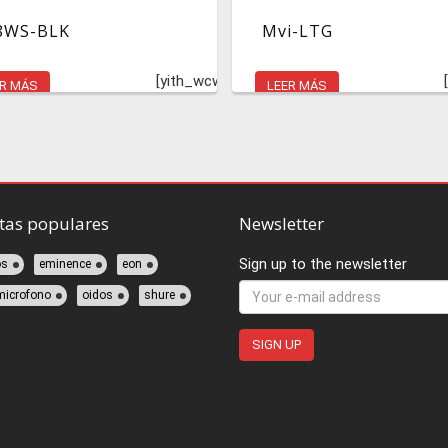
8WS-BLK
Mvi-LTG
wishlist]
[yith_wcwl_add_to_wishlist]
ER MÁS
LEER MÁS
tas populares
Newsletter
Sign up to the newsletter
os
eminence
eon
microfono
oidos
shure